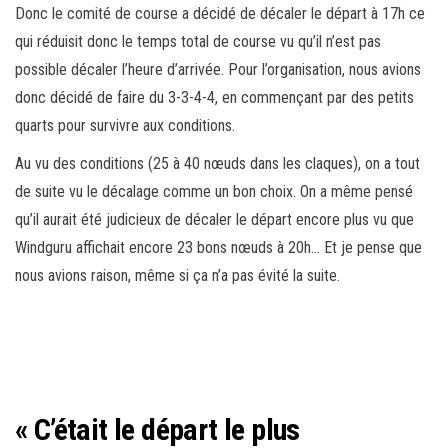
Donc le comité de course a décidé de décaler le départ à 17h ce
qui réduisit donc le temps total de course vu qu’il n’est pas
possible décaler l’heure d’arrivée. Pour l’organisation, nous avions
donc décidé de faire du 3-3-4-4, en commençant par des petits
quarts pour survivre aux conditions.
Au vu des conditions (25 à 40 nœuds dans les claques), on a tout
de suite vu le décalage comme un bon choix. On a même pensé
qu’il aurait été judicieux de décaler le départ encore plus vu que
Windguru affichait encore 23 bons nœuds à 20h… Et je pense que
nous avions raison, même si ça n’a pas évité la suite.
départ des 24
Le numéro 12
Notre bateau
heures de la
déjà bien
déjà en
voile 2019 – ©
engagé pour un
deuxième
Anthony Pierson
bon départ – ©
position – ©
Anthony Pierson
Anthony Pierson
« C’était le départ le plus