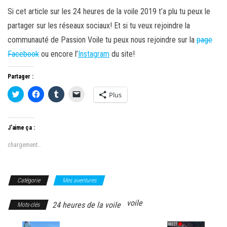
Si cet article sur les 24 heures de la voile 2019 t’a plu tu peux le
partager sur les réseaux sociaux! Et si tu veux rejoindre la
communauté de Passion Voile tu peux nous rejoindre sur la
page
Facebook
ou encore l’
Instagram
du site!
Partager :
C
C
C
C
Plus
l
l
l
l
i
i
i
i
q
q
q
q
u
u
u
u
e
e
e
e
J’aime ça :
z
z
z
r
p
p
p
p
o
o
o
o
chargement…
u
u
u
u
r
r
r
r
p
p
p
e
a
a
a
n
r
r
r
v
Catégorie
Mes aventures
t
t
t
o
a
a
a
y
g
g
g
e
voile
e
e
24 heures de la voile
e
r
Mots-clés
r
r
r
u
s
s
s
n
u
u
u
l