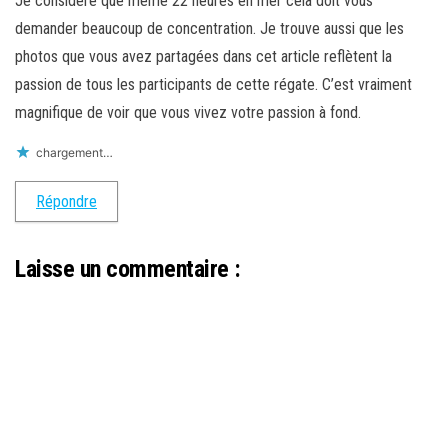
Je considère que même 22 heures en mer cela doit vous
r
t
e
v
e
r
)
e
)
e
l
demander beaucoup de concentration. Je trouve aussi que les
)
l
e
photos que vous avez partagées dans cet article reflètent la
f
e
passion de tous les participants de cette régate. C’est vraiment
n
ê
magnifique de voir que vous vivez votre passion à fond.
t
r
e
chargement…
)
Répondre
Laisse un commentaire :