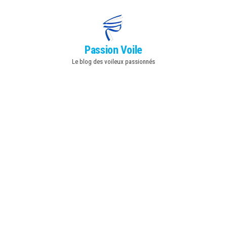
Skip
to
the
Passion Voile
content
Le blog des voileux passionnés