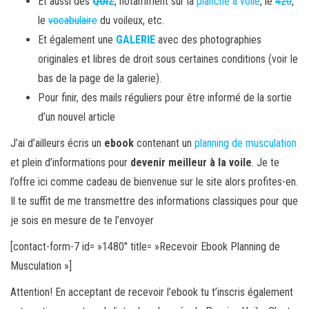
Et aussi des
QUIZ
, notamment sur la
planche à voile
, le
420
,
le
vocabulaire
du voileux, etc.
Et également une
GALERIE
avec des photographies
originales et libres de droit sous certaines conditions (voir le
bas de la page de la galerie).
Pour finir, des mails réguliers pour être informé de la sortie
d’un nouvel article
J’ai d’ailleurs écris un
ebook
contenant un
planning de musculation
et plein d’informations pour
devenir meilleur à la voile
. Je te
l’offre ici comme cadeau de bienvenue sur le site alors profites-en.
Il te suffit de me transmettre des informations classiques pour que
je sois en mesure de te l’envoyer
[contact-form-7 id= »1480″ title= »Recevoir Ebook Planning de
Musculation »]
Attention! En acceptant de recevoir l’ebook tu t’inscris également