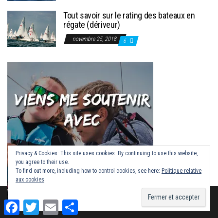
Tout savoir sur le rating des bateaux en
régate (dériveur)
novembre 25, 2018
6
Privacy & Cookies: This site uses cookies. By continuing to use this website,
you agree to their use.
To find out more, including how to control cookies, see here:
Politique relative
aux cookies
Fièrement propulsé par
WordPress
|
Thème :
Envo Magazine
F
T
E
P
a
w
m
a