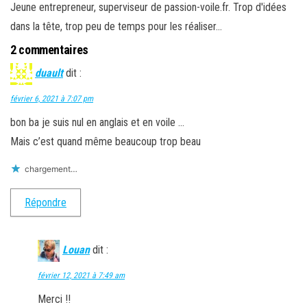
Jeune entrepreneur, superviseur de passion-voile.fr. Trop d'idées
v
u
e
d
e
v
l
a
dans la tête, trop peu de temps pour les réaliser...
l
e
l
n
l
l
e
s
e
l
f
u
2 commentaires
f
e
e
n
e
f
n
e
n
e
ê
n
duault
dit :
ê
n
t
o
t
ê
r
u
r
t
e
v
février 6, 2021 à 7:07 pm
e
r
)
e
)
e
l
bon ba je suis nul en anglais et en voile …
)
l
e
Mais c’est quand même beaucoup trop beau
f
e
n
ê
chargement…
t
r
e
Répondre
)
Louan
dit :
février 12, 2021 à 7:49 am
Merci !!