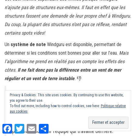
n’ajoute pas de structures eux-mêmes. Il faut en effet que les
structures fassent une demande de leur propre chef à Windguru.
Du coup, la plupart des structures n’ont pas ce réflexe, rendant
certains spots vides!
Un
système de note
Windguru est disponible, permettant de
déterminer si les conditions sont bonnes pour aller sur l’eau.
Mais
l’algorithme ne prend en réalité pas en compte les effets des
côtes.
Il ne fait donc pas la différence entre un vent de mer
régulier et un vent de terre instable
.
👎
Finalement, Windguru propose une
offre premium
qui
Privacy & Cookies: This site uses cookies. By continuing to use this website,
you agree to their use.
enlève les pubs et donne accès à plus de cartes
To find out more, including how to control cookies, see here:
Politique relative
topographiques (AROME notamment). L’offre
aux cookies
premium est, selon moi, pas nécessaire, mais elle
F
T
E
P
permet de soutenir l’équipe qui travaille derrière.
a
w
m
a
c
i
a
r