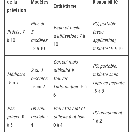
de la
Modèles
Disponibilité
Esthétisme
prévision
Plus de
PC, portable
Beau et facile
Précis
: 7
3
(avec
d’utilisation
: 7 à
à 10
modèles
application),
10
:
8 à 10
tablette
: 9 à 10
Correct mais
PC, portable,
2 ou 3
difficulté à
Médiocre
tablette sans
modèles
trouver
: 5 à 7
l’app ou payante
:
6 ou 7
l’information
: 5 à
: 5 à 8
6
Pas
Un seul
Peu attrayant et
PC uniquement
:
précis
: 0
modèle :
difficile à utiliser
:
1 à 2
à 5
4
0 à 4