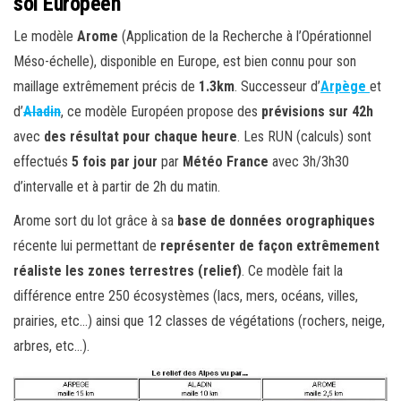
sol Européen
Le modèle
Arome
(Application de la Recherche à l’Opérationnel
Méso-échelle), disponible en Europe, est bien connu pour son
maillage extrêmement précis de
1.3km
. Successeur d’
Arpège
et
d’
Aladin
, ce modèle Européen propose des
prévisions sur 42h
avec
des résultat pour chaque heure
. Les RUN (calculs) sont
effectués
5 fois par jour
par
Météo France
avec 3h/3h30
d’intervalle et à partir de 2h du matin.
Arome sort du lot grâce à sa
base de données orographiques
récente lui permettant de
représenter de façon extrêmement
réaliste les zones terrestres (relief)
. Ce modèle fait la
différence entre 250 écosystèmes (lacs, mers, océans, villes,
prairies, etc…) ainsi que 12 classes de végétations (rochers, neige,
arbres, etc…).