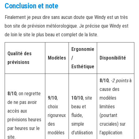
Conclusion et note
Finalement je peux dire sans aucun doute que Windy est un très
bon site de prévision météorologique. Je précise que Windy est
de loin le site le plus beau et complet de la liste.
Ergonomie
Qualité des
Modèles
/
Disponibilité
prévisions
Esthétique
8/10
,
-2 points
à
cause des
8/10
, on regrette
9/10
,
10/10
, site
modèles
de ne pas avoir
choix
beau et
limitées
accès aux
rigoureux
fluide,
(pourtant
prévisions heures
des
simple
cruciales) sur
par heures sur le
modèles
d’utilisation
l’application
site.