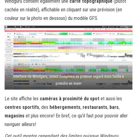
Windguru contient également une
carte topographique
(plutôt
cachée en réalité), affichable en cliquant sur une prévision (en
couleur sur la photo en dessous) du modèle GFS.
Interface de Windguru, assez complexe au premier regard mais facile à
prendre en main!
Le site affiche les
caméras à proximité du spot
et aussi les
centres sportifs
, des
hébergements
,
restaurants
,
bars
,
magasins
et plus encore! En bref, ce qu’il faut pour pouvoir aller
naviguer ailleurs!
Cet outil montre cependant des limites puisque Windguru