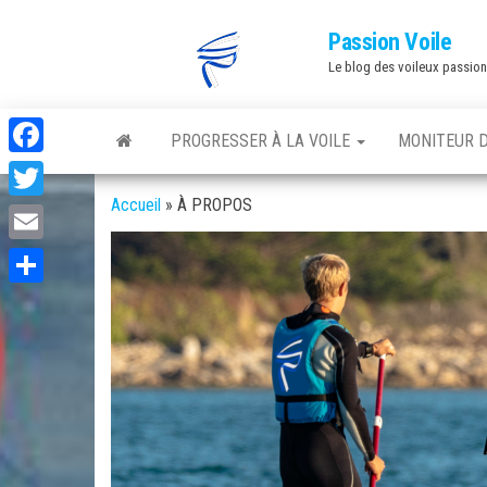
Skip
Passion Voile
to
Le blog des voileux passio
the
content
PROGRESSER À LA VOILE
MONITEUR D
F
a
Accueil
»
À PROPOS
T
c
w
E
e
i
m
P
b
t
a
a
o
t
i
r
o
e
l
t
k
r
a
g