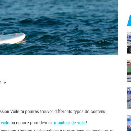
n. »
assion Voile tu pourras trouver différents types de contenu :
 voile
ou encore pour devenir
moniteur de voile
!
 voyages, régates, participations à des actions associatives, et