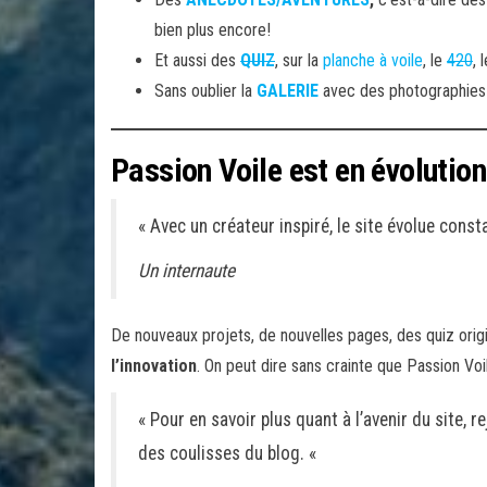
bien plus encore!
Et aussi des
QUIZ
, sur la
planche à voile
, le
420
, 
Sans oublier la
GALERIE
avec des photographies or
Passion Voile est en évolutio
« Avec un créateur inspiré, le site évolue cons
Un internaute
De nouveaux projets, de nouvelles pages, des quiz origi
l’innovation
. On peut dire sans crainte que Passion Voil
« Pour en savoir plus quant à l’avenir du site, r
des coulisses du blog. «