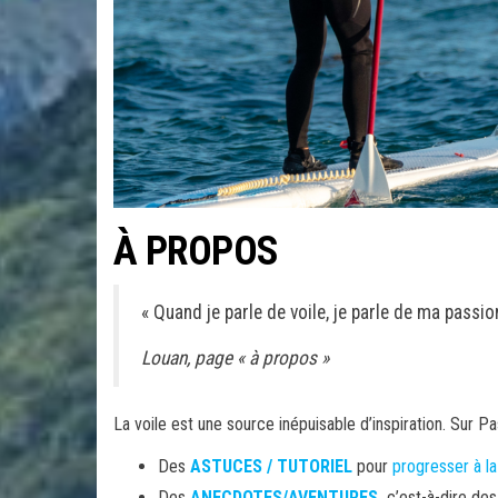
e
r
À PROPOS
« Quand je parle de voile, je parle de ma passio
Louan, page « à propos »
La voile est une source inépuisable d’inspiration. Sur P
Des
ASTUCES / TUTORIEL
pour
progresser à la
Des
ANECDOTES/AVENTURES
,
c’est-à-dire des