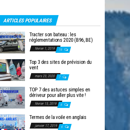
ARTICLES POPULAIRES
Tracter son bateau : les
réglementations 2020 (B96, BE)
février 1, 2019
16
Top 3 des sites de prévision du
vent
mars 23, 2020
7
TOP 7 des astuces simples en
dériveur pour aller plus vite !
février 15, 2019
6
Termes de la voile en anglais
janvier 17, 2019
6