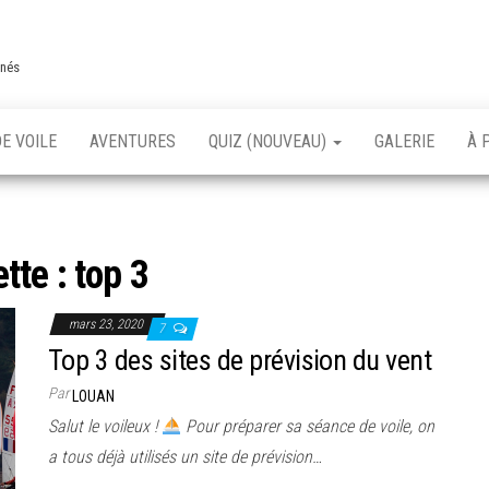
nnés
E VOILE
AVENTURES
QUIZ (NOUVEAU)
GALERIE
À 
ette :
top 3
mars 23, 2020
7
Top 3 des sites de prévision du vent
Par
LOUAN
Salut le voileux !
Pour préparer sa séance de voile, on
a tous déjà utilisés un site de prévision…