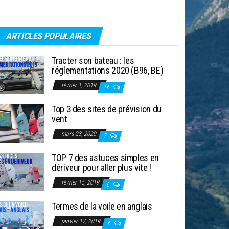
ARTICLES POPULAIRES
Tracter son bateau : les
réglementations 2020 (B96, BE)
février 1, 2019
16
Top 3 des sites de prévision du
vent
mars 23, 2020
7
TOP 7 des astuces simples en
dériveur pour aller plus vite !
février 15, 2019
6
Termes de la voile en anglais
janvier 17, 2019
6