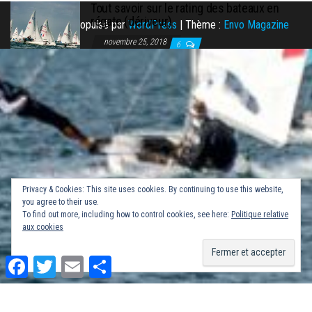
Tout savoir sur le rating des bateaux en
régate (dériveur)
Fièrement propulsé par
WordPress
|
Thème :
Envo Magazine
novembre 25, 2018
6
Privacy & Cookies: This site uses cookies. By continuing to use this website,
you agree to their use.
To find out more, including how to control cookies, see here:
Politique relative
aux cookies
F
T
E
P
a
w
m
a
c
i
a
r
e
t
i
t
b
t
l
a