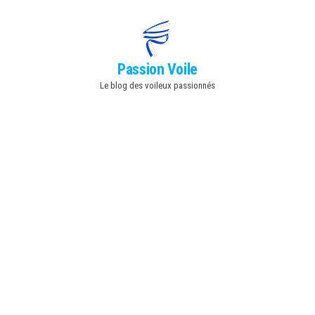
Skip
to
the
Passion Voile
content
Le blog des voileux passionnés