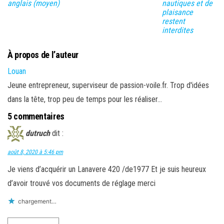
d
e
a
n
anglais (moyen)
nautiques et de
a
d
n
a
plaisance
n
a
s
m
restent
s
n
u
i
u
s
n
(
interdites
n
u
e
o
e
n
n
u
n
e
o
v
À propos de l’auteur
o
n
u
r
u
o
v
e
v
u
e
d
Louan
e
v
l
a
l
e
l
n
Jeune entrepreneur, superviseur de passion-voile.fr. Trop d'idées
l
l
e
s
e
l
f
u
dans la tête, trop peu de temps pour les réaliser...
f
e
e
n
e
f
n
e
n
e
ê
n
5 commentaires
ê
n
t
o
t
ê
r
u
r
t
e
v
dutruch
dit :
e
r
)
e
)
e
l
)
l
août 8, 2020 à 5:46 pm
e
f
Je viens d’acquérir un Lanavere 420 /de1977 Et je suis heureux
e
n
d’avoir trouvé vos documents de réglage merci
ê
t
r
chargement…
e
)