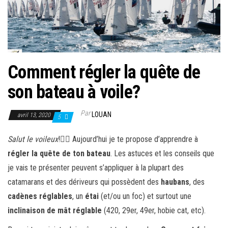
Comment régler la quête de
son bateau à voile?
Par
LOUAN
avril 13, 2020
5
Salut le voileux
!👱‍♂️ Aujourd’hui je te propose d’apprendre à
régler la quête de ton bateau
. Les astuces et les conseils que
je vais te présenter peuvent s’appliquer à la plupart des
catamarans et des dériveurs qui possèdent des
haubans
, des
cadènes réglables
, un
étai
(et/ou un foc) et surtout une
inclinaison de mât réglable
(420, 29er, 49er, hobie cat, etc).