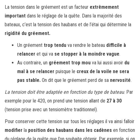
La tension dans le gréement est un facteur
extrêmement
important
dans le réglage de la quête. Dans la majorité des
bateaux, c’est la tension des haubans et de l’étai qui détermine la
rigidité du gréement.
Un gréement
trop tendu
va rendre le bateau
difficile à
relancer
et qui va
se stopper à la moindre vague
.
Au contraire, un
gréement trop mou
va lui aussi avoir
du
mal à se relancer
puisque le
creux de la voile ne sera
pas stable.
On dit que le gréement perd de sa
nervosité
.
La tension doit être adaptée en fonction du type de bateau
. Par
exemple pour le 420, on prend une tension allant de
27 à 30
(tension prise avec un tensiomètre traditionnel).
Pour conserver cette tension sur tous les réglages il va ainsi falloir
modifier
la
position des haubans dans les cadènes
en fonction
du réglage de la quête que l’on souhaite obtenir. Par exemple, si on