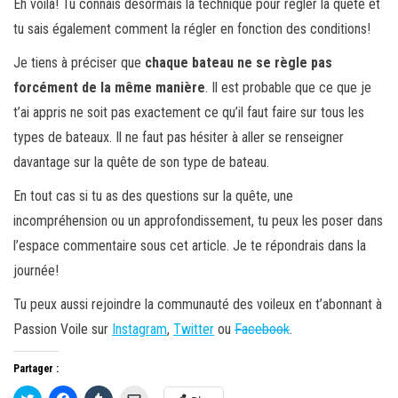
Eh voilà! Tu connais désormais la technique pour régler la quête et
tu sais également comment la régler en fonction des conditions!
Je tiens à préciser que
chaque bateau ne se règle pas
forcément de la même manière
. Il est probable que ce que je
t’ai appris ne soit pas exactement ce qu’il faut faire sur tous les
types de bateaux. Il ne faut pas hésiter à aller se renseigner
davantage sur la quête de son type de bateau.
En tout cas si tu as des questions sur la quête, une
incompréhension ou un approfondissement, tu peux les poser dans
l’espace commentaire sous cet article. Je te répondrais dans la
journée!
Tu peux aussi rejoindre la communauté des voileux en t’abonnant à
Passion Voile sur
Instagram
,
Twitter
ou
Facebook
.
Partager :
C
C
C
C