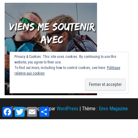
Privacy & Cookies: This site uses cookies. By continuing to use this
website, you agree to their use.
To find out more, including how to control cookies, see here:
Politique
relative aux cookies
Fièrement propulsé par
WordPress
|
Thème :
Envo Magazine
F
T
E
P
a
w
m
a
c
i
a
r
e
t
i
t
b
t
l
a
o
e
g