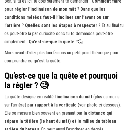
Bon, si tu es ici, tu dois sûrement te demander :
Comment faire
pour régler l’inclinaison de mon mât
?
Dans quelles
conditions météos faut-il l’incliner sur l’avant ou sur
l’arrière
?
Quelles sont les étapes à respecter
? Et au final tu
es peut-être là par curiosité donc tu te demandes peut-être
simplement :
Qu’est-ce-que la quête
?🤔
Alors avant d’aller plus loin faisons un petit point théorique pour
comprendre ce qu’est la quête.
Qu’est-ce que la quête et pourquoi
la régler ? 🧐
La quête désigne en réalité l’
inclinaison du mât
(plus ou moins
sur l’arrière)
par rapport à la verticale
(voir photo ci-dessous).
Elle se mesure bien souvent en prenant par
la distance qui
sépare la têtière (le haut du mât) et le milieu du tableau
arrière du bateau
. On peut aussi l’exprimer en degrés.