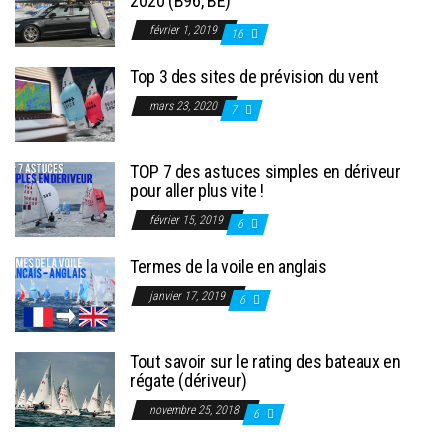
2020 (B96, BE)
février 1, 2019
16
Top 3 des sites de prévision du vent
mars 23, 2020
7
TOP 7 des astuces simples en dériveur
pour aller plus vite !
février 15, 2019
6
Termes de la voile en anglais
janvier 17, 2019
6
Tout savoir sur le rating des bateaux en
régate (dériveur)
novembre 25, 2018
6