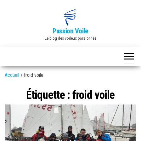
Skip
to
the
Passion Voile
content
Le blog des voileux passionnés
Accueil
»
froid voile
Étiquette :
froid voile