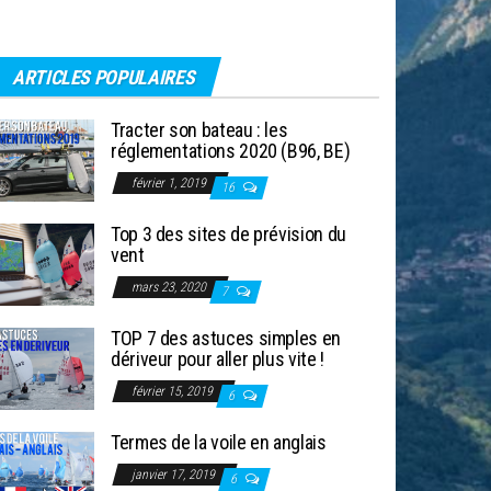
ARTICLES POPULAIRES
Tracter son bateau : les
réglementations 2020 (B96, BE)
février 1, 2019
16
Top 3 des sites de prévision du
vent
mars 23, 2020
7
TOP 7 des astuces simples en
dériveur pour aller plus vite !
février 15, 2019
6
Termes de la voile en anglais
janvier 17, 2019
6