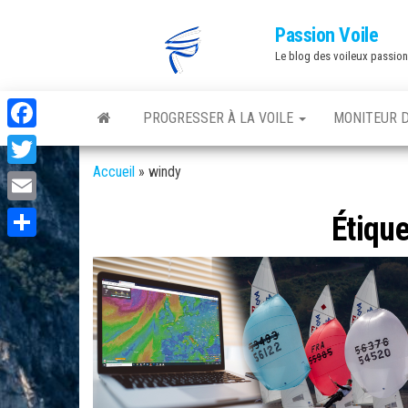
Skip
Passion Voile
to
Le blog des voileux passio
the
content
PROGRESSER À LA VOILE
MONITEUR D
F
a
Accueil
»
windy
T
c
w
E
Étique
e
i
m
P
b
t
a
a
o
t
i
r
o
e
l
t
k
r
a
g