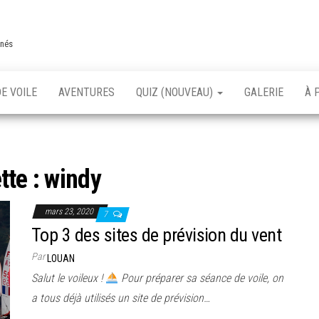
nnés
E VOILE
AVENTURES
QUIZ (NOUVEAU)
GALERIE
À 
tte :
windy
mars 23, 2020
7
Top 3 des sites de prévision du vent
Par
LOUAN
Salut le voileux !
Pour préparer sa séance de voile, on
a tous déjà utilisés un site de prévision…