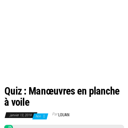
Quiz : Manœuvres en planche
à voile
Par
LOUAN
janvier 13, 2019
Non
0%