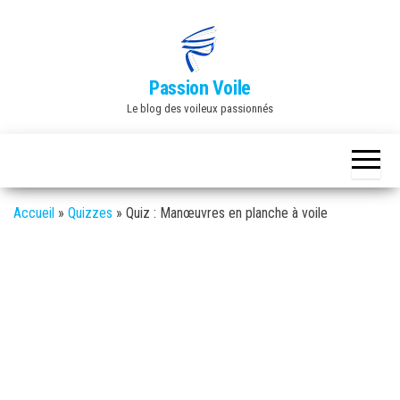
Skip
to
the
Passion Voile
content
Le blog des voileux passionnés
Accueil
»
Quizzes
»
Quiz : Manœuvres en planche à voile