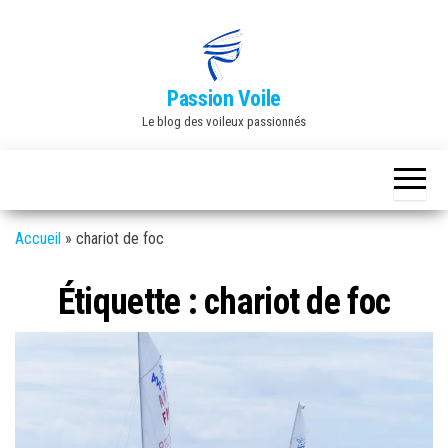
Skip
to
the
Passion Voile
content
Le blog des voileux passionnés
Accueil
»
chariot de foc
Étiquette :
chariot de foc