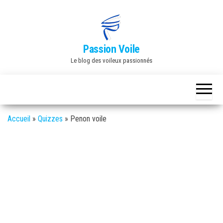
Skip
to
the
Passion Voile
content
Le blog des voileux passionnés
Accueil
»
Quizzes
»
Penon voile